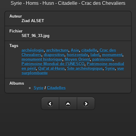
Syrie - Homs - Husn - Citadelle - Crac des Chevaliers
Auteur
Ziad ALSET
Fichier
SET_96_33.jpg
Tags
archéologie
,
architecture
,
Asie
,
citadelle
,
Crac des
Chevaliers
,
diapositive
,
horizontale
,
label
,
monument
,
monument historique
,
Moyen Orient
,
patrimoine
,
Patrimoine Mondial de l'UNESCO
,
Patrimoine mondial
en péril
,
Qal‘at al-Husn
,
Site archéologique
,
Syrie
,
vue
surplombante
Albums
Syrie
/
Citadelles