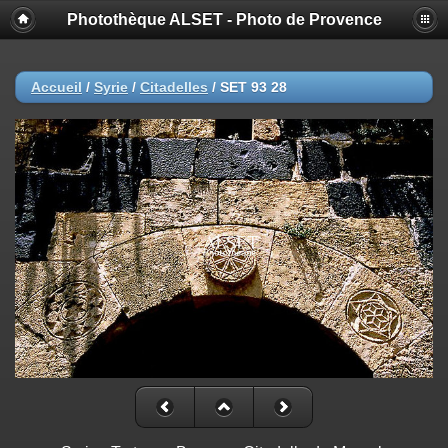
Photothèque ALSET - Photo de Provence
Accueil
/
Syrie
/
Citadelles
/
SET 93 28