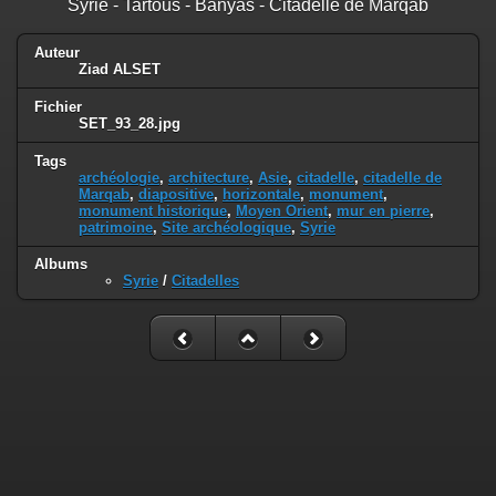
Syrie - Tartous - Banyas - Citadelle de Marqab
Auteur
Ziad ALSET
Fichier
SET_93_28.jpg
Tags
archéologie
,
architecture
,
Asie
,
citadelle
,
citadelle de
Marqab
,
diapositive
,
horizontale
,
monument
,
monument historique
,
Moyen Orient
,
mur en pierre
,
patrimoine
,
Site archéologique
,
Syrie
Albums
Syrie
/
Citadelles