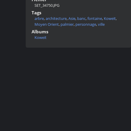
SET_34750.JPG
Tags
arbre
,
architecture
,
Asie
,
banc
,
fontaine
,
Koweït
,
Moyen Orient
,
palmier
,
personnage
,
ville
Albums
Koweit