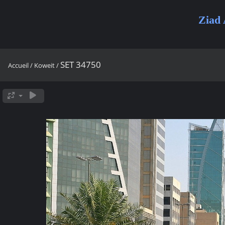
Ziad 
SET 34750
Accueil
/
Koweit
/