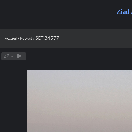
Ziad 
SET 34577
Accueil
/
Koweit
/