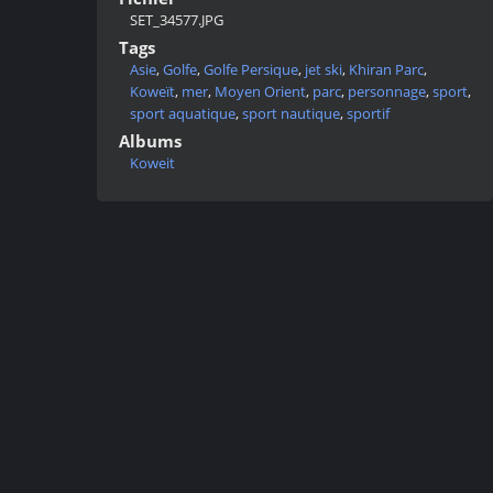
SET_34577.JPG
Tags
Asie
,
Golfe
,
Golfe Persique
,
jet ski
,
Khiran Parc
,
Koweït
,
mer
,
Moyen Orient
,
parc
,
personnage
,
sport
,
sport aquatique
,
sport nautique
,
sportif
Albums
Koweit