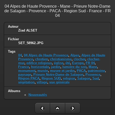
04 Alpes de Haute Provence - Mane - Prieure Notre-Dame
de Salagon - Provence - PACA - Region Sud - France - FR
04
Auteur
Ziad ALSET
Fichier
SET_58962.JPG
Tags
04
,
04 Alpes de Haute Provence
,
Alpes
,
Alpes de Haute
Provence
,
chretien
,
christianisme
,
clocher
,
clocher-
mur
,
edifice religieux
,
église
,
été
,
Europe
,
FR 04
,
France
,
horizontale
,
jardin
,
lumière du soir
,
Mane
,
monument
,
musée
,
musee et jardin
,
PACA
,
patrimoine
,
paysage
,
Prieure Notre-Dame de Salagon
,
Provence
,
Région PACA
,
Région SUD
,
religion
,
Salagon
,
Sud
,
végétation
,
village
,
vue générale
Albums
Nouveautés